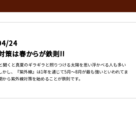
04/24
対策は春からが鉄則!!
と聞くと真夏のギラギラと照りつける太陽を思い浮かべる人も多い
しかし、『紫外線』は1年を通じて5月～8月が最も強いといわれてま
期から紫外線対策を始めることが鉄則です。